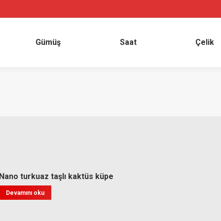
sal
Gümüş
Saat
Çe
Gümüş
Saat
Çelik
Nano turkuaz taşlı kaktüs küpe
Devamını oku