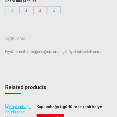
Share this product
Share
Share
Share
Share
on
on
on
on
Twitter
Facebook
Pinterest
LinkedIn
AÇIKLAMA
Fiyat temsilidir beğendiğiniz ürün için fiyat isteyebilirsiniz
Related products
Kaplumbağa figürlü rose renk kolye