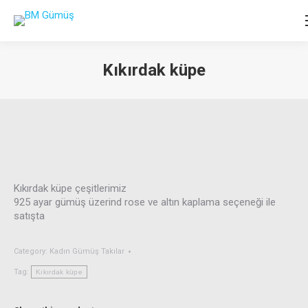
Kıkırdak küpe
You are here:
Kıkırdak küpe çeşitlerimiz
925 ayar gümüş üzerind rose ve altın kaplama seçeneği ile
satışta
Category:
Kadın Gümüş Takılar
Tag:
Kıkırdak küpe