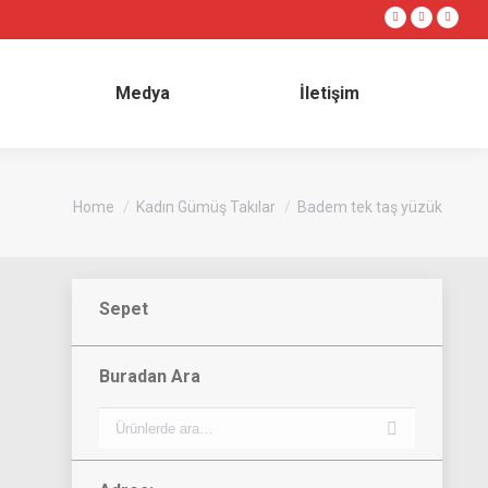
Instagram
Foursqua
YouT
lik
Medya
İletişim
page
page
page
opens
opens
open
in
in
in
Medya
İletişim
new
new
new
window
window
wind
You are here:
Home
Kadın Gümüş Takılar
Badem tek taş yüzük
Sepet
Buradan Ara