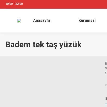
10:00 - 22:00
Anasayfa
Kurum
Anasayfa
Kurumsal
Badem tek taş yüzük
B
9
S
C
S