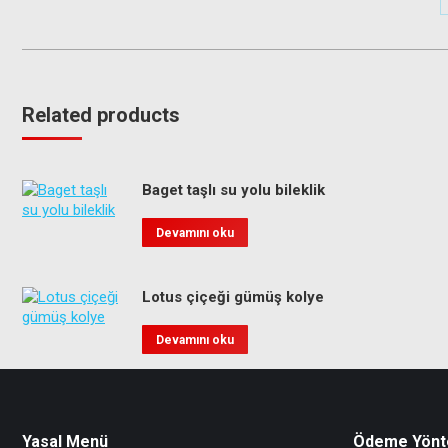
Related products
Baget taşlı su yolu bileklik
Devamını oku
Lotus çiçeği gümüş kolye
Devamını oku
Yasal Menü
Ödeme Yönt