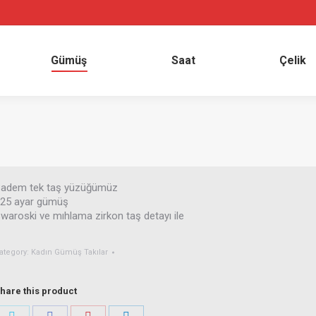
sal
Gümüş
Saat
Çe
Gümüş
Saat
Çelik
adem tek taş yüzüğümüz
25 ayar gümüş
waroski ve mıhlama zirkon taş detayı ile
ategory:
Kadın Gümüş Takılar
hare this product
Share
Share
Share
Share