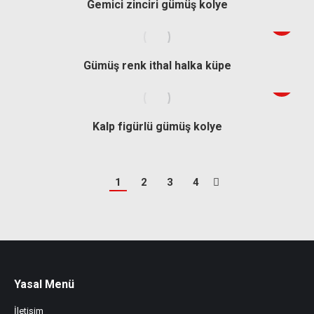
Gemici zinciri gümüş kolye
Gümüş renk ithal halka küpe
Kalp figürlü gümüş kolye
1
2
3
4
Yasal Menü
İletişim