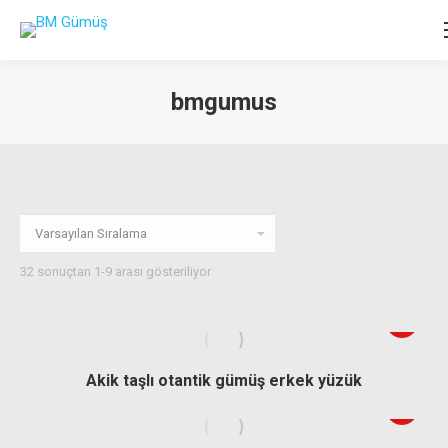
bmgumus
You are here:
32 sonuçtan 1-9 arası gösteriliyor
Akik taşlı otantik gümüş erkek yüzük